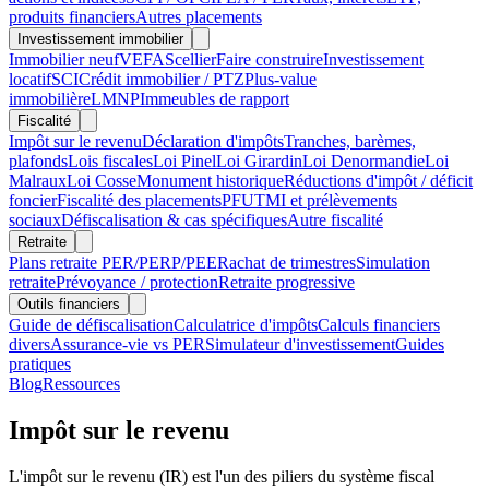
produits financiers
Autres placements
Investissement immobilier
Immobilier neuf
VEFA
Scellier
Faire construire
Investissement
locatif
SCI
Crédit immobilier / PTZ
Plus-value
immobilière
LMNP
Immeubles de rapport
Fiscalité
Impôt sur le revenu
Déclaration d'impôts
Tranches, barèmes,
plafonds
Lois fiscales
Loi Pinel
Loi Girardin
Loi Denormandie
Loi
Malraux
Loi Cosse
Monument historique
Réductions d'impôt / déficit
foncier
Fiscalité des placements
PFU
TMI et prélèvements
sociaux
Défiscalisation & cas spécifiques
Autre fiscalité
Retraite
Plans retraite PER/PERP/PEE
Rachat de trimestres
Simulation
retraite
Prévoyance / protection
Retraite progressive
Outils financiers
Guide de défiscalisation
Calculatrice d'impôts
Calculs financiers
divers
Assurance-vie vs PER
Simulateur d'investissement
Guides
pratiques
Blog
Ressources
Impôt sur le revenu
L'impôt sur le revenu (IR) est l'un des piliers du système fiscal