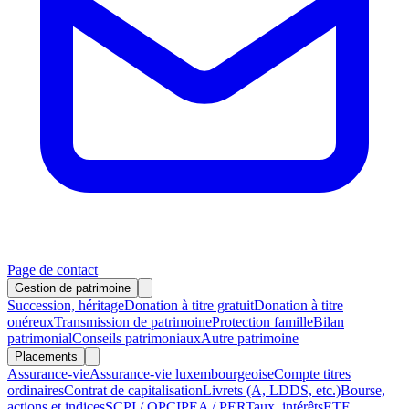
Page de contact
Gestion de patrimoine
Succession, héritage
Donation à titre gratuit
Donation à titre
onéreux
Transmission de patrimoine
Protection famille
Bilan
patrimonial
Conseils patrimoniaux
Autre patrimoine
Placements
Assurance-vie
Assurance-vie luxembourgeoise
Compte titres
ordinaires
Contrat de capitalisation
Livrets (A, LDDS, etc.)
Bourse,
actions et indices
SCPI / OPCI
PEA / PER
Taux, intérêts
ETF,