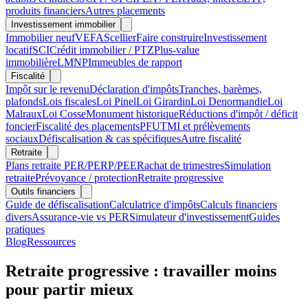
produits financiers
Autres placements
Investissement immobilier
Immobilier neuf
VEFA
Scellier
Faire construire
Investissement
locatif
SCI
Crédit immobilier / PTZ
Plus-value
immobilière
LMNP
Immeubles de rapport
Fiscalité
Impôt sur le revenu
Déclaration d'impôts
Tranches, barèmes,
plafonds
Lois fiscales
Loi Pinel
Loi Girardin
Loi Denormandie
Loi
Malraux
Loi Cosse
Monument historique
Réductions d'impôt / déficit
foncier
Fiscalité des placements
PFU
TMI et prélèvements
sociaux
Défiscalisation & cas spécifiques
Autre fiscalité
Retraite
Plans retraite PER/PERP/PEE
Rachat de trimestres
Simulation
retraite
Prévoyance / protection
Retraite progressive
Outils financiers
Guide de défiscalisation
Calculatrice d'impôts
Calculs financiers
divers
Assurance-vie vs PER
Simulateur d'investissement
Guides
pratiques
Blog
Ressources
Retraite progressive : travailler moins
pour partir mieux