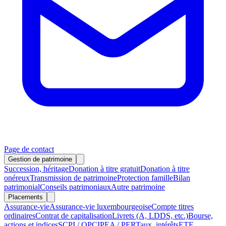
Page de contact
Gestion de patrimoine
Succession, héritage
Donation à titre gratuit
Donation à titre
onéreux
Transmission de patrimoine
Protection famille
Bilan
patrimonial
Conseils patrimoniaux
Autre patrimoine
Placements
Assurance-vie
Assurance-vie luxembourgeoise
Compte titres
ordinaires
Contrat de capitalisation
Livrets (A, LDDS, etc.)
Bourse,
actions et indices
SCPI / OPCI
PEA / PER
Taux, intérêts
ETF,