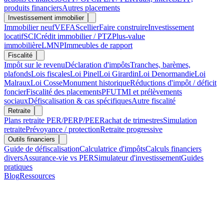
produits financiers
Autres placements
Investissement immobilier
Immobilier neuf
VEFA
Scellier
Faire construire
Investissement
locatif
SCI
Crédit immobilier / PTZ
Plus-value
immobilière
LMNP
Immeubles de rapport
Fiscalité
Impôt sur le revenu
Déclaration d'impôts
Tranches, barèmes,
plafonds
Lois fiscales
Loi Pinel
Loi Girardin
Loi Denormandie
Loi
Malraux
Loi Cosse
Monument historique
Réductions d'impôt / déficit
foncier
Fiscalité des placements
PFU
TMI et prélèvements
sociaux
Défiscalisation & cas spécifiques
Autre fiscalité
Retraite
Plans retraite PER/PERP/PEE
Rachat de trimestres
Simulation
retraite
Prévoyance / protection
Retraite progressive
Outils financiers
Guide de défiscalisation
Calculatrice d'impôts
Calculs financiers
divers
Assurance-vie vs PER
Simulateur d'investissement
Guides
pratiques
Blog
Ressources