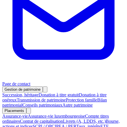
Page de contact
Gestion de patrimoine
Succession, héritage
Donation à titre gratuit
Donation à titre
onéreux
Transmission de patrimoine
Protection famille
Bilan
patrimonial
Conseils patrimoniaux
Autre patrimoine
Placements
Assurance-vie
Assurance-vie luxembourgeoise
Compte titres
ordinaires
Contrat de capitalisation
Livrets (A, LDDS, etc.)
Bourse,
actions et indices
SCPI / OPCI
PEA / PER
Taux, intérêts
ETF,